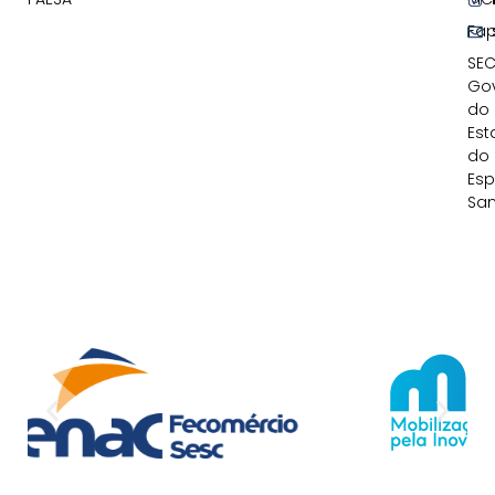
Fa
SEC
Go
do
Est
do
Esp
San