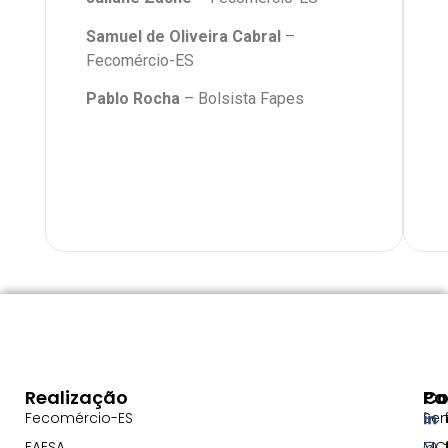
Samuel de Oliveira Cabral
–
Fecomércio-ES
Pablo Rocha
– Bolsista Fapes
Realização
Pa
Co
Fecomércio-ES
Se
FAESA
MC