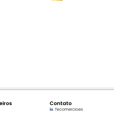
eiros
Contato
c
fecomercioes