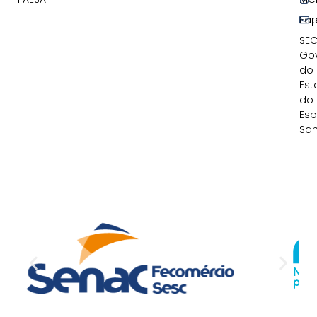
Fa
SEC
Go
do
Est
do
Esp
San